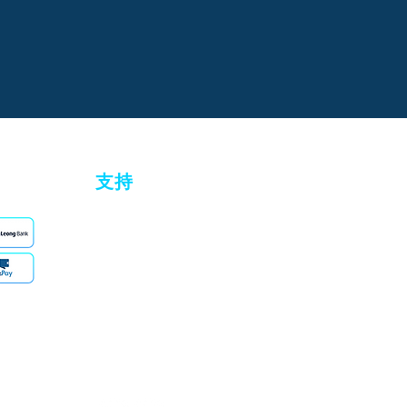
支持
您可以通过我们的在线聊天功能与我们实时交流。
这将打开一个与
我们的支持顾问的
聊天窗口
。
邮箱：
winboxasia@gmail.com