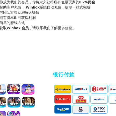
你成为我们的会员，你将永久获得所有低级玩家的
0.2%佣金
帮助客户充值，
Winbox
系统自动充值、提现一站式完成
的团队将帮助您每天赚钱
拥有资本即可获得利润
简单的赚钱方式
获取
Winbox 会员
，请联系我们了解更多信息。
银行付款