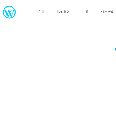
主页
快速登入
注册
优惠活动