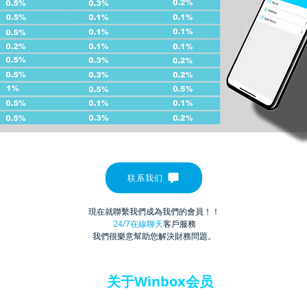
联系我们
現在就聯繫我們成為我們的會員！！
24/7在線聊天
客戶服務
我們很樂意幫助您解決財務問題。
关于Winbox会员