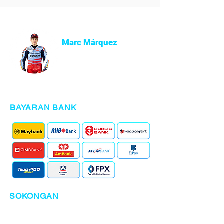
Marc Márquez
Duta Jenama Winbox
- Dapatkan Winbox Dapatkan
Win Life
BAYARAN BANK
SOKONGAN
Anda boleh berbual dengan kami secara langsung
melalui pilihan sembang langsung kami.