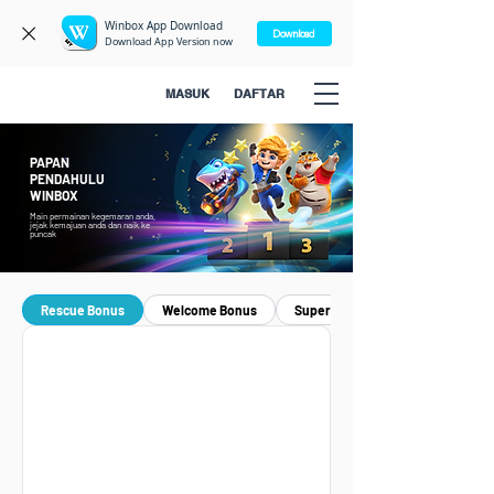
Winbox App Download
‎ Download
Download App Version now
MASUK
DAFTAR
PAPAN
PENDAHULU
WINBOX
Main permainan kegemaran anda,
jejak kemajuan anda dan naik ke
puncak
Rescue Bonus
Welcome Bonus
Super Angpao