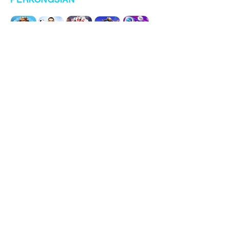
TENTANG KAMI
Sebagai sebuah syarikat permainan dalam talian
terkemuka antarabangsa, kami mempunyai pakar
maklumat permainan bertaraf dunia, pasukan
perkhidmatan pelanggan yang membantu dan
berpengalaman, pemasaran profesional dan
pasukan teknikal terkini untuk memastikan
pelanggan kami dapat menikmati bermain dalam
persekitaran yang selamat.