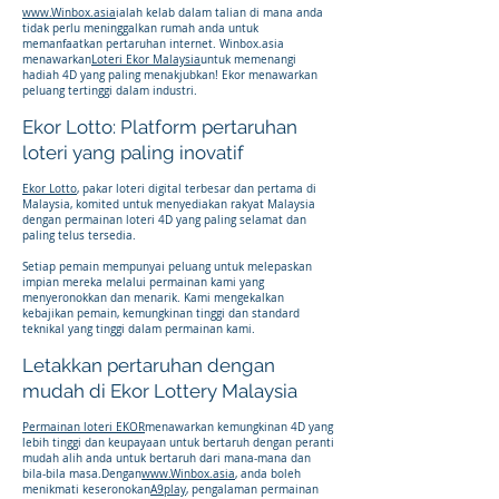
www.Winbox.asia
ialah kelab dalam talian di mana anda
tidak perlu meninggalkan rumah anda untuk
memanfaatkan pertaruhan internet. Winbox.asia
menawarkan
Loteri Ekor Malaysia
untuk memenangi
hadiah 4D yang paling menakjubkan! Ekor menawarkan
peluang tertinggi dalam industri.
Ekor Lotto: Platform pertaruhan
loteri yang paling inovatif
Ekor Lotto
, pakar loteri digital terbesar dan pertama di
Malaysia, komited untuk menyediakan rakyat Malaysia
dengan permainan loteri 4D yang paling selamat dan
paling telus tersedia.
Setiap pemain mempunyai peluang untuk melepaskan
impian mereka melalui permainan kami yang
menyeronokkan dan menarik. Kami mengekalkan
kebajikan pemain, kemungkinan tinggi dan standard
teknikal yang tinggi dalam permainan kami.
Letakkan pertaruhan dengan
mudah di Ekor Lottery Malaysia
Permainan loteri EKOR
menawarkan kemungkinan 4D yang
lebih tinggi dan keupayaan untuk bertaruh dengan peranti
mudah alih anda untuk bertaruh dari mana-mana dan
bila-bila masa.Dengan
www.Winbox.asia
, anda boleh
menikmati keseronokan
A9play
, pengalaman permainan