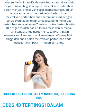
cabutan. Kedai loteri 4D Malaysia bertaburan di seluruh
negara. Walau bagaimanapun, meletakkan pertaruhan
boleh menjadi proses yang agak membosankan. Bukan
sahaja anda perlu mencari kedai-kedai ini dan
meletakkan pertaruhan anda secara individu dengan
setiap syarikat ini, tetapi anda juga perlu membuat
pertaruhan anda sebelum 7 malam. Untuk bertaruh lotto
4D dengan mudah pada bila-bila masa dan di mana-
mana sahaja, anda harus mencuba EKOR. EKOR
menawarkan kemungkinan kemenangan 4D yang lebih
tinggi dan anda boleh meletakkan pertaruhan anda
menggunakan peranti mudah alih anda.
ODDS 4D TERTINGGI DALAM INDUSTRI, SEHINGGA
8500
ODDS 4D TERTINGGI DALAM