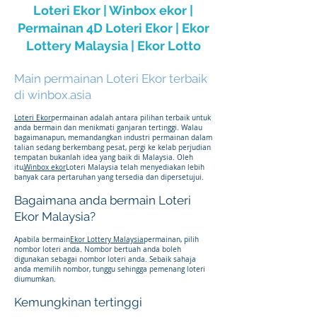
Loteri Ekor | Winbox ekor |
Permainan 4D Loteri Ekor | Ekor
Lottery Malaysia | Ekor Lotto
Main permainan Loteri Ekor terbaik
di winbox.asia
Loteri Ekor
permainan adalah antara pilihan terbaik untuk
anda bermain dan menikmati ganjaran tertinggi. Walau
bagaimanapun, memandangkan industri permainan dalam
talian sedang berkembang pesat, pergi ke kelab perjudian
tempatan bukanlah idea yang baik di Malaysia. Oleh
itu,
Winbox ekor
Loteri Malaysia telah menyediakan lebih
banyak cara pertaruhan yang tersedia dan dipersetujui.
Bagaimana anda bermain Loteri
Ekor Malaysia?
Apabila bermain
Ekor Lottery Malaysia
permainan, pilih
nombor loteri anda. Nombor bertuah anda boleh
digunakan sebagai nombor loteri anda. Sebaik sahaja
anda memilih nombor, tunggu sehingga pemenang loteri
diumumkan.
Kemungkinan tertinggi