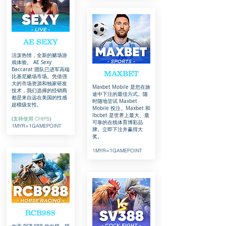
AE SEXY
活泼热情，全新的赌场游
戏体验。 AE Sexy
Baccarat 团队已进军高端
MAXBET
比基尼赌场市场。凭借强
大的市场资源和独家研发
Maxbet Mobile 是您在旅
技术，我们选择的经销商
途中下注的最佳方式。随
都是来自远在美国的性感
时随地尝试 Maxbet
超模级女性。
Mobile 投注。Maxbet 和
Ibcbet 是世界上最大、最
(
支持使用 CHIPS
)
可靠的在线体育博彩品
1MYR=1GAMEPOINT
牌。立即下注并赢得大
奖。
1MYR=1GAMEPOINT
RCB988