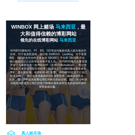
WINBOX 网上赌场
马来西亚
, 最
大和值得信赖的博彩网站
领先的在线博彩网站
马来西亚
WINBOX拥有AG、PT、BG、GD等业内最多的真人娱乐场合作
伙伴。对于老虎机游戏，我们有 918KISS、LionKing。对于体育
博彩，我们的合作伙伴是著名的 SBOBET 平台和 SBOVS 平台。
他们都是经过认证的专业游戏开发人员。 WINBOX投入大量资源
开发了马来西亚第一款博彩APP（支持iOS和Android）。通过使
用这款马来西亚博彩应用程序，玩家现在可以随时随地享受体育
博彩、真人娱乐场、老虎机和 4D 彩票。
WINBOX在这个行业已
经有10年了。我们也使用最新的SSL
加密技术，确保游戏安全。
此外，我们不时提供免费信用红利和无存款促销。我们 24 小时的
后端支持和监控让我们的客户能够在最私密和安全的游戏环境中
享受游戏乐趣。
真人娱乐场