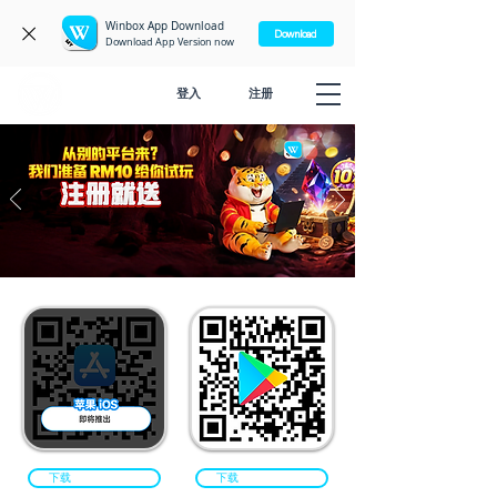
Winbox App Download
‎ Download
Download App Version now
登入
注册
下载
下载