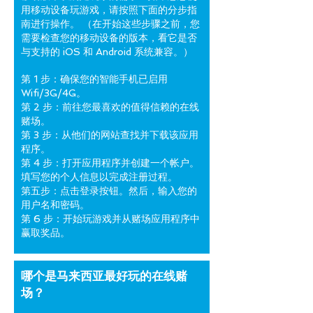
用移动设备玩游戏，请按照下面的分步指
南进行操作。 （在开始这些步骤之前，您
需要检查您的移动设备的版本，看它是否
与支持的 iOS 和 Android 系统兼容。）
第 1 步：确保您的智能手机已启用
Wifi/3G/4G。
第 2 步：前往您最喜欢的值得信赖的在线
赌场。
第 3 步：从他们的网站查找并下载该应用
程序。
第 4 步：打开应用程序并创建一个帐户。
填写您的个人信息以完成注册过程。
第五步：点击登录按钮。然后，输入您的
用户名和密码。
第 6 步：开始玩游戏并从赌场应用程序中
赢取奖品。
哪个是马来西亚最好玩的在线赌
场？