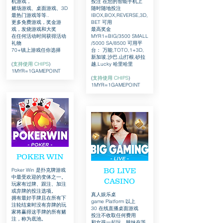
机游戏，
投注 在您的智能手机上
赌场游戏、桌面游戏、3D
随时随地投注
最热门游戏等等..
IBOX,BOX,REVERSE,3D,
更多免费游戏，奖金游
BET 可用
戏，发烧游戏和大奖
最高奖金
在任何活动时间获得活动
MYR1=BIG/3500 SMALL
礼物
/5000 SA/8500
可用平
70+镇上游戏任你选择
台：
万能,TOTO,1+3D,
新加坡,沙巴,山打根,砂拉
(
支持使用 CHIPS
)
越,Lucky
哈里哈里
1MYR=1GAMEPOINT
(
支持使用 CHIPS
)
1MYR=1GAMEPOINT
POKER WIN
BG LIVE
Poker Win 是扑克牌游戏
中最受欢迎的变体之一。
CASINO
玩家有过牌、跟注、加注
或弃牌的投注选项。
真人娱乐桌
拥有最好手牌且在所有下
game Platform 以上
注轮结束时没有弃牌的玩
30 在线直播桌面游戏
家将赢得这手牌的所有赌
投注不收取任何费用
注，称为底池。
和女孩一起玩，辣妹在等